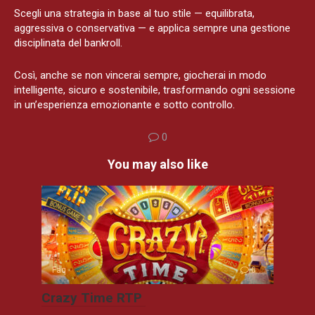
Scegli una strategia in base al tuo stile — equilibrata,
aggressiva o conservativa — e applica sempre una gestione
disciplinata del bankroll.
Così, anche se non vincerai sempre, giocherai in modo
intelligente, sicuro e sostenibile, trasformando ogni sessione
in un’esperienza emozionante e sotto controllo.
0
You may also like
Faq
0
Crazy Time RTP