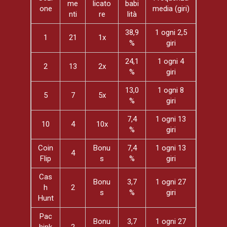
me
licato
babi
one
media (giri)
nti
re
lità
38,9
1 ogni 2,5
1
21
1x
%
giri
24,1
1 ogni 4
2
13
2x
%
giri
13,0
1 ogni 8
5
7
5x
%
giri
7,4
1 ogni 13
10
4
10x
%
giri
Coin
Bonu
7,4
1 ogni 13
4
Flip
s
%
giri
Cas
Bonu
3,7
1 ogni 27
h
2
s
%
giri
Hunt
Pac
Bonu
3,7
1 ogni 27
hink
2